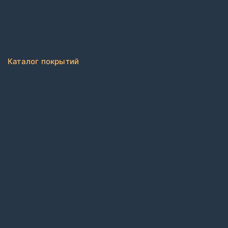
Блог
FAQ
Политика конфиденциальности
Каталог покрытий
Ковровая плитка
Коммерческий рулонный ковролин
Виниловый ламинат
ПВХ плитка
Каучуковые покрытия в плитке
Каучуковые покрытия в рулонах
Контрактные обои
Коммерческий гетерогенный линолеум
Коммерческий гомогенный линолеум
Спортивный линолеум