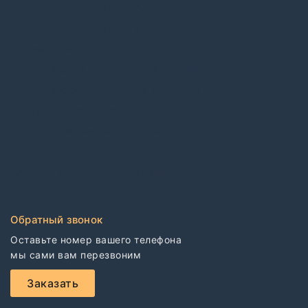
Каучуковые покрытия в плитке
Каучуковые покрытия в рулонах
Контрактные обои
Коммерческий гетерогенный линолеум
Коммерческий гомогенный линолеум
Спортивный линолеум
Электростатические покрытия
CDF плиты
Клей для напольных покрытий
Обратный звонок
Оставьте номер вашего телефона

мы сами вам перезвоним
Заказать