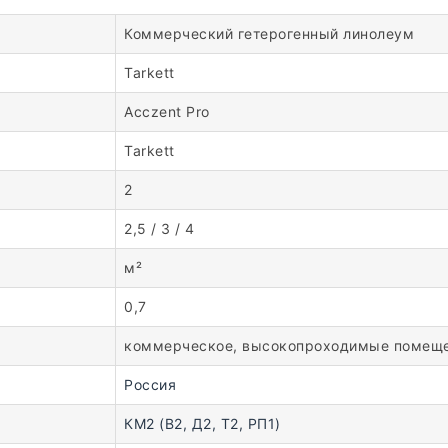
Коммерческий гетерогенный линолеум
Tarkett
Acczent Pro
Tarkett
2
2,5 / 3 / 4
м²
0,7
коммерческое, высокопроходимые помещ
Россия
КМ2 (В2, Д2, Т2, РП1)