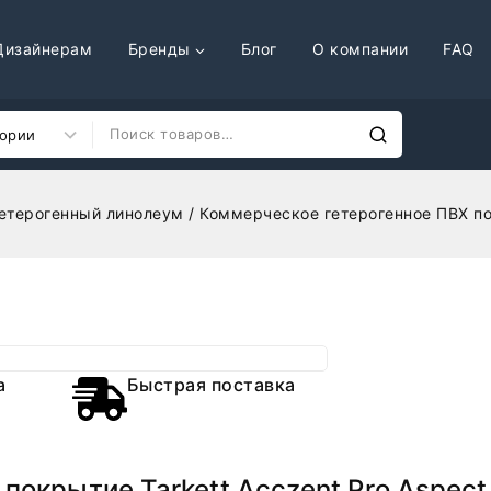
Дизайнерам
Бренды
Блог
О компании
FAQ
етерогенный линолеум
/
Коммерческое гетерогенное ПВХ пок
а
Быстрая поставка
покрытие Tarkett Acczent Pro Aspect