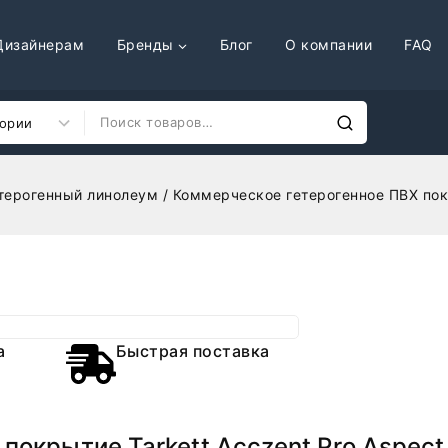
Дизайнерам
Бренды
Блог
О компании
FAQ
терогенный линолеум
/
Коммерческое гетерогенное ПВХ покр
а
Быстрая поставка
покрытие Tarkett Acczent Pro Aspect