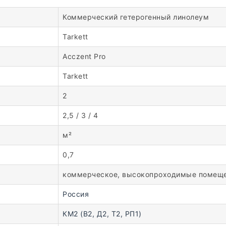
Коммерческий гетерогенный линолеум
Tarkett
Acczent Pro
Tarkett
2
2,5 / 3 / 4
м²
0,7
коммерческое, высокопроходимые помещ
Россия
КМ2 (В2, Д2, Т2, РП1)