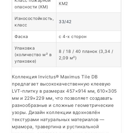
Класс пожарной
КМ2
опасности (КМ)
Износостойкость,
33/42
класс
Фаска
с 4-х сторон
Упаковка
8 / 18 / 40 планок (3,34 /
(количество м² в
2,09 м²)
упаковке)
Коллекция Invictus® Maximus Tile DB
предлагает высококачественную клеевую
LVT-плитку в размерах 457×914 мм, 610×305
мм и 229×229 мм, что позволяет создавать
разнообразные и сложные геометрические
узоры. Дизайн коллекции вдохновлён
текстурами натуральных материалов —
мрамора, травертина и рустикальной