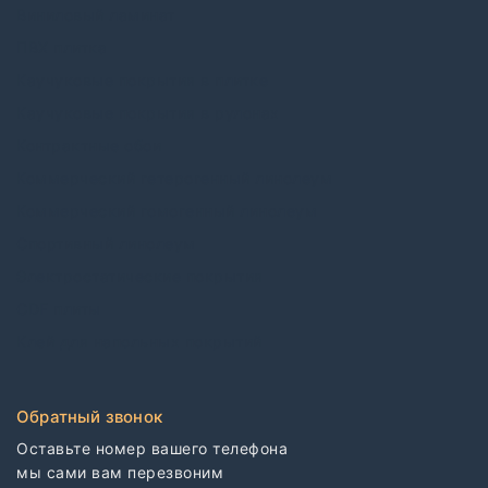
Виниловый ламинат
ПВХ плитка
Каучуковые покрытия в плитке
Каучуковые покрытия в рулонах
Контрактные обои
Коммерческий гетерогенный линолеум
Коммерческий гомогенный линолеум
Спортивный линолеум
Электростатические покрытия
CDF плиты
Клей для напольных покрытий
Обратный звонок
Оставьте номер вашего телефона

мы сами вам перезвоним