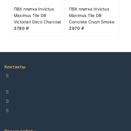
ПВХ плитка Invictus
ПВХ плитка Invictus
Maximus Tile DB
Maximus Tile DB
Victorian Deco Charcoal
Concrete Crush Smoke
3780
₽
2970
₽
Контакты
ДЕЛЛКО, г. Москва 105082,
Спартаковская пл. 14, стр. 3
+7 495 142-69-17
+7 977 799-27-17
info@dellco.ru