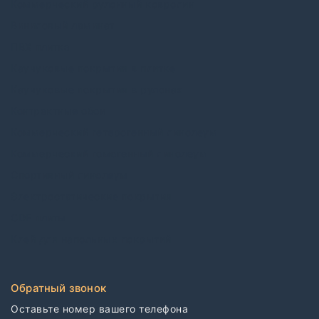
Коммерческий рулонный ковролин
Виниловый ламинат
ПВХ плитка
Каучуковые покрытия в плитке
Каучуковые покрытия в рулонах
Контрактные обои
Коммерческий гетерогенный линолеум
Коммерческий гомогенный линолеум
Спортивный линолеум
Электростатические покрытия
CDF плиты
Клей для напольных покрытий
Обратный звонок
Оставьте номер вашего телефона
