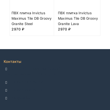
ПВХ плитка Invictus
ПВХ плитка Invictus
Maximus Tile DB Groovy
Maximus Tile DB Groovy
Granite Steel
Granite Lava
2970
₽
2970
₽
Контакты
ДЕЛЛКО, г. Москва 105082,
Спартаковская пл. 14, стр. 3
+7 495 142-69-17
+7 977 799-27-17
info@dellco.ru