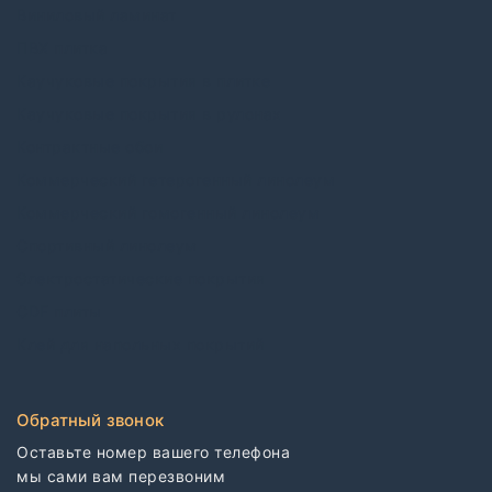
Виниловый ламинат
ПВХ плитка
Каучуковые покрытия в плитке
Каучуковые покрытия в рулонах
Контрактные обои
Коммерческий гетерогенный линолеум
Коммерческий гомогенный линолеум
Спортивный линолеум
Электростатические покрытия
CDF плиты
Клей для напольных покрытий
Обратный звонок
Оставьте номер вашего телефона

мы сами вам перезвоним