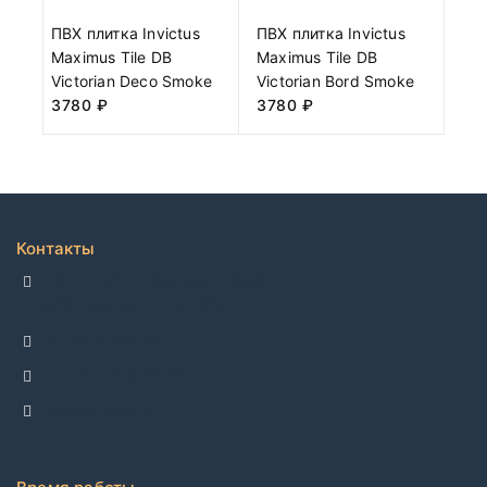
ПВХ плитка Invictus
ПВХ плитка Invictus
Maximus Tile DB
Maximus Tile DB
Victorian Deco Smoke
Victorian Bord Smoke
3780
₽
3780
₽
Контакты
ДЕЛЛКО, г. Москва 105082,
Спартаковская пл. 14, стр. 3
+7 495 142-69-17
+7 977 799-27-17
info@dellco.ru