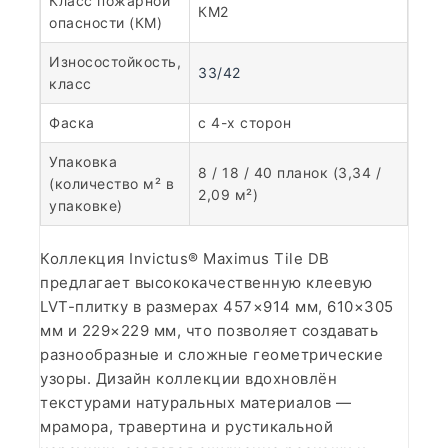
Класс пожарной
КМ2
опасности (КМ)
Износостойкость,
33/42
класс
Фаска
с 4-х сторон
Упаковка
8 / 18 / 40 планок (3,34 /
(количество м² в
2,09 м²)
упаковке)
Коллекция Invictus® Maximus Tile DB
предлагает высококачественную клеевую
LVT-плитку в размерах 457×914 мм, 610×305
мм и 229×229 мм, что позволяет создавать
разнообразные и сложные геометрические
узоры. Дизайн коллекции вдохновлён
текстурами натуральных материалов —
мрамора, травертина и рустикальной