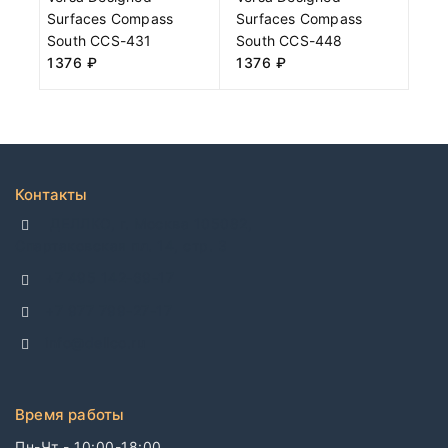
Surfaces Compass
Surfaces Compass
South CCS-431
South CCS-448
1376
₽
1376
₽
Контакты
ДЕЛЛКО, г. Москва 105082,
Спартаковская пл. 14, стр. 3
+7 495 142-69-17
+7 977 799-27-17
info@dellco.ru
Время работы
Пн-Чт - 10:00-18:00