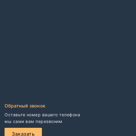
ПВХ плитка
Каучуковые покрытия в плитке
Каучуковые покрытия в рулонах
Контрактные обои
Коммерческий гетерогенный линолеум
Коммерческий гомогенный линолеум
Спортивный линолеум
Электростатические покрытия
CDF плиты
Клей для напольных покрытий
Обратный звонок
Оставьте номер вашего телефона

мы сами вам перезвоним
Заказать