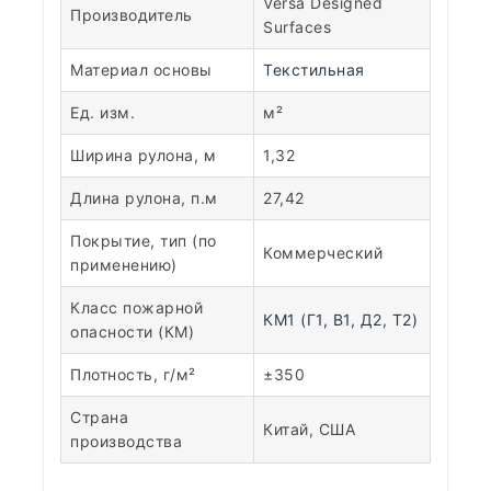
Versa Designed
Производитель
Surfaces
Материал основы
Текстильная
Ед. изм.
м²
Ширина рулона, м
1,32
Длина рулона, п.м
27,42
Покрытие, тип (по
Коммерческий
применению)
Класс пожарной
КМ1 (Г1, В1, Д2, Т2)
опасности (КМ)
Плотность, г/м²
±350
Страна
Китай, США
производства