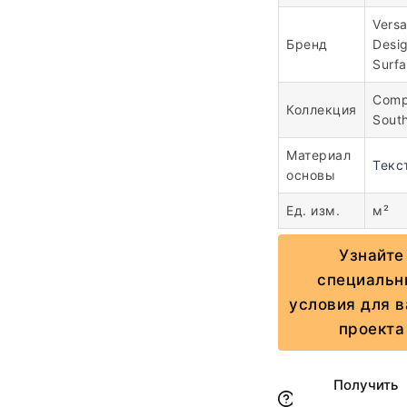
Vers
Бренд
Desi
Surf
Comp
Коллекция
Sout
Материал
Текс
основы
Ед. изм.
м²
Узнайте
специальн
условия для 
проекта
Получить