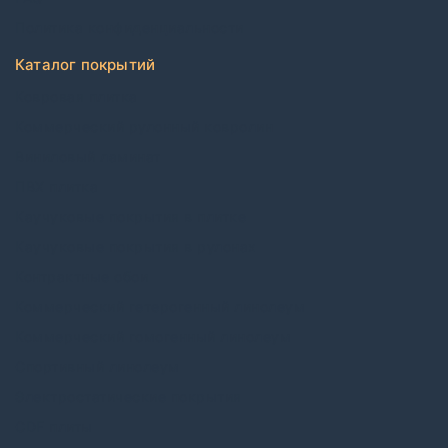
Политика конфиденциальности
Каталог покрытий
Ковровая плитка
Коммерческий рулонный ковролин
Виниловый ламинат
ПВХ плитка
Каучуковые покрытия в плитке
Каучуковые покрытия в рулонах
Контрактные обои
Коммерческий гетерогенный линолеум
Коммерческий гомогенный линолеум
Спортивный линолеум
Электростатические покрытия
CDF плиты