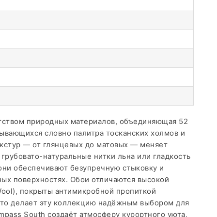
тством природных материалов, объединяющая 52
рывающихся словно палитра тосканских холмов и
кстур — от глянцевых до матовых — меняет
 грубовато-натуральные нитки льна или гладкость
 они обеспечивают безупречную стыковку и
ных поверхностях. Обои отличаются высокой
Wool), покрыты антимикробной пропиткой
что делает эту коллекцию надёжным выбором для
mpass South создаёт атмосферу курортного уюта,