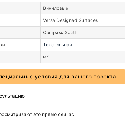
Виниловые
Versa Designed Surfaces
Compass South
овы
Текстильная
м²
пециальные условия для вашего проекта
нсультацию
росматривают это прямо сейчас