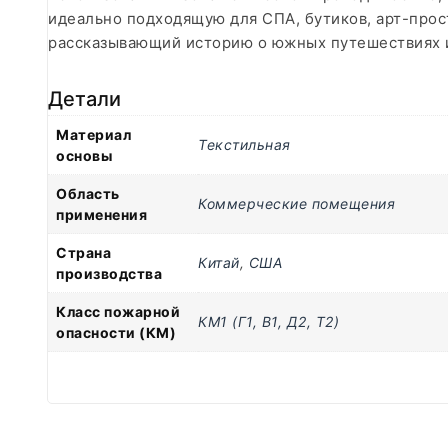
идеально подходящую для СПА, бутиков, арт-прос
рассказывающий историю о южных путешествиях и
Детали
Материал
Текстильная
основы
Область
Коммерческие помещения
применения
Страна
Китай
,
США
производства
Класс пожарной
КМ1 (Г1, В1, Д2, Т2)
опасности (КМ)