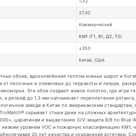
1,32
27,42
Коммерческий
КМ1 (Г1, В1, Д2, Т2)
±350
Китай, США
тных обоев, вдохновлённая теплом южных широт и бога
от песочных и оливковых до терракоты и лазури, раск
номорья. Эти обои создают живое полотно, где игра те
, а рельеф до 1,3 мм напоминает переплетения ротанга,
логичном заводе в Китае по американским стандартам,
TruMatch® скрывает стыки даже на сложных архитектур
000+, царапинам и выцветанию (UV-защита 8/8 по Blue 
с низким уровнем VOC и пожарную классификацию КМ1, 
обеспечивая 20 лет качества и сохранения эстетики. Co