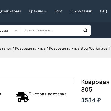
Дизайнерам
Бренды
Блог
О компании
FAQ
аталог
/
Ковровая плитка
/
Ковровая плитка Bloq Workplace T
Ковровая 
805
а
Быстрая поставка
3584
₽
В нал