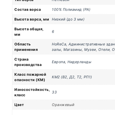
Состав ворса
100% Полиамид (PA)
Высота ворса, мм
Низкий (до 3 мм)
Высота общая,
6
мм
Область
HoReCa
,
Административные здан
применения
залы
,
Магазины
,
Музеи
,
Отели
,
О
Страна
Европа
,
Нидерланды
производства
Класс пожарной
КМ2 (В2, Д2, Т2, РП1)
опасности (КМ)
Износостойкость,
33
класс
Цвет
Оранжевый