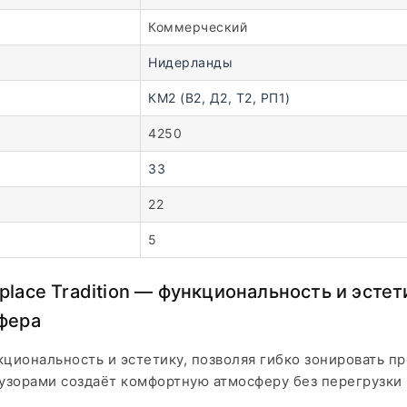
Коммерческий
Нидерланды
КМ2 (В2, Д2, Т2, РП1)
4250
33
22
5
lace Tradition — функциональность и эсте
фера
кциональность и эстетику, позволяя гибко зонировать п
узорами создаёт комфортную атмосферу без перегрузки 