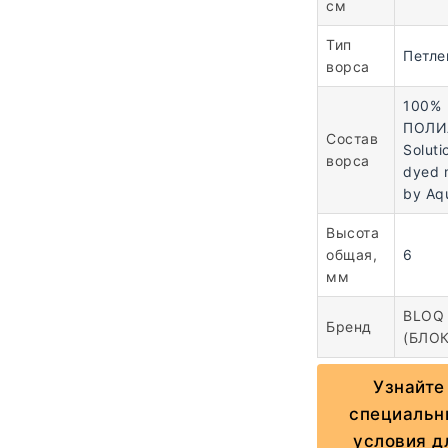
см
Тип
Петле
ворса
100%
ПОЛИ
Состав
Soluti
ворса
dyed 
by Aqu
Высота
общая,
6
мм
BLOQ
Бренд
(БЛОК
Узнайте
специальн
условия д