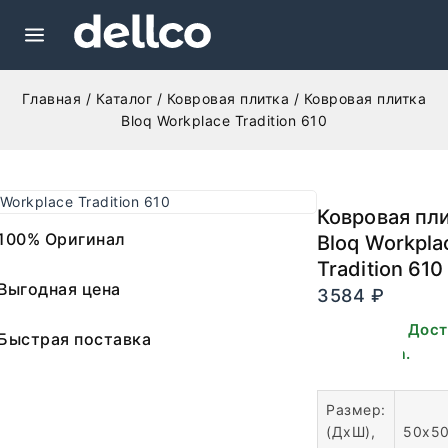
Главная
/
Каталог
/
Ковровая плитка
/
Ковровая плитка
Bloq Workplace Tradition 610
Ковровая пл
100% Оригинал
Bloq Workpla
Tradition 610
Выгодная цена
3584
₽
В наличии. Дос
Быстрая поставка
для заказа.
Размер:
(ДхШ),
50х5