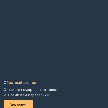
ПВХ плитка
Каучуковые покрытия в плитке
Каучуковые покрытия в рулонах
Контрактные обои
Коммерческий гетерогенный линолеум
Коммерческий гомогенный линолеум
Спортивный линолеум
Электростатические покрытия
CDF плиты
Клей для напольных покрытий
Обратный звонок
Оставьте номер вашего телефона

мы сами вам перезвоним
Заказать