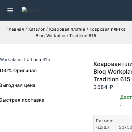
Главная
/
Каталог
/
Ковровая плитка
/
Ковровая плитка
Bloq Workplace Tradition 615
Ковровая пл
100% Оригинал
Bloq Workpla
Tradition 615
Выгодная цена
3584
₽
В наличии. Дос
Быстрая поставка
для заказа.
Размер:
(ДхШ),
50х5