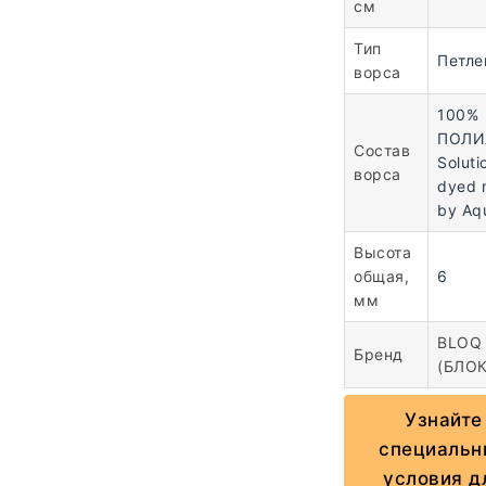
см
Тип
Петле
ворса
100%
ПОЛИ
Состав
Soluti
ворса
dyed 
by Aqu
Высота
общая,
6
мм
BLOQ
Бренд
(БЛОК
Узнайте
специальн
условия д