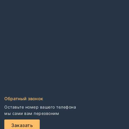
ПВХ плитка
Каучуковые покрытия в плитке
Каучуковые покрытия в рулонах
Контрактные обои
Коммерческий гетерогенный линолеум
Коммерческий гомогенный линолеум
Спортивный линолеум
Электростатические покрытия
CDF плиты
Клей для напольных покрытий
Обратный звонок
Оставьте номер вашего телефона

мы сами вам перезвоним
Заказать