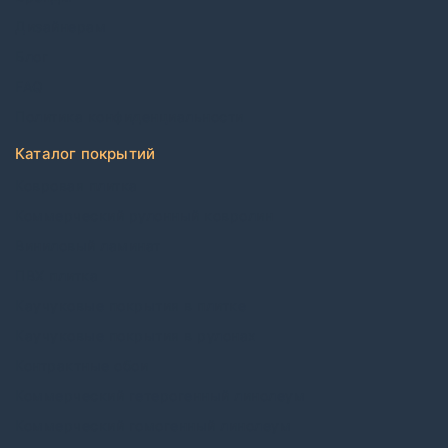
Дизайнерам
Блог
FAQ
Политика конфиденциальности
Каталог покрытий
Ковровая плитка
Коммерческий рулонный ковролин
Виниловый ламинат
ПВХ плитка
Каучуковые покрытия в плитке
Каучуковые покрытия в рулонах
Контрактные обои
Коммерческий гетерогенный линолеум
Коммерческий гомогенный линолеум