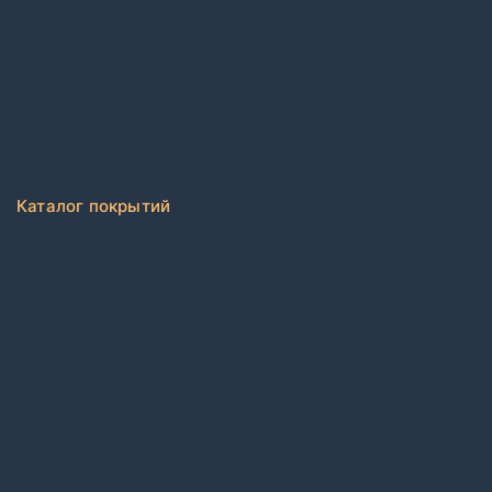
О компании
Бренды
Дизайнерам
Блог
FAQ
Политика конфиденциальности
Каталог покрытий
Ковровая плитка
Коммерческий рулонный ковролин
Виниловый ламинат
ПВХ плитка
Каучуковые покрытия в плитке
Каучуковые покрытия в рулонах
Контрактные обои
Коммерческий гетерогенный линолеум