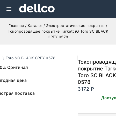
Главная
/
Каталог
/
Электростатические покрытия
/
Токопроводящее покрытие Tarkett iQ Toro SC BLACK
GREY 0578
Токопроводящ
0% Оригинал
покрытие Tarke
Toro SC BLAC
годная цена
0578
3172
₽
страя поставка
В наличии. Досту
заказа.