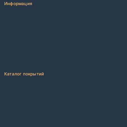
Информация
Связаться с нами
О компании
Бренды
Дизайнерам
Блог
FAQ
Политика конфиденциальности
Каталог покрытий
Ковровая плитка
Коммерческий рулонный ковролин
Виниловый ламинат
ПВХ плитка
Каучуковые покрытия в плитке
Каучуковые покрытия в рулонах