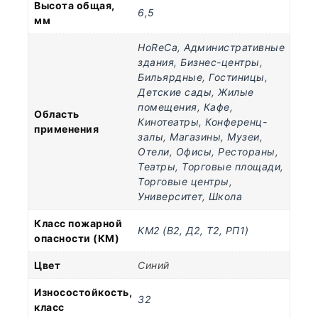
Высота общая,
6,5
мм
HoReCa
,
Административные
здания
,
Бизнес-центры
,
Бильярдные
,
Гостиницы
,
Детские сады
,
Жилые
помещения
,
Кафе
,
Область
Кинотеатры
,
Конференц-
применения
залы
,
Магазины
,
Музеи
,
Отели
,
Офисы
,
Рестораны
,
Театры
,
Торговые площади
,
Торговые центры
,
Университет
,
Школа
Класс пожарной
КМ2 (В2, Д2, Т2, РП1)
опасности (КМ)
Цвет
Синий
Износостойкость,
32
класс