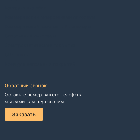
Контрактные обои
Коммерческий гетерогенный линолеум
Коммерческий гомогенный линолеум
Спортивный линолеум
Электростатические покрытия
CDF плиты
Клей для напольных покрытий
Обратный звонок
Оставьте номер вашего телефона

мы сами вам перезвоним
Заказать