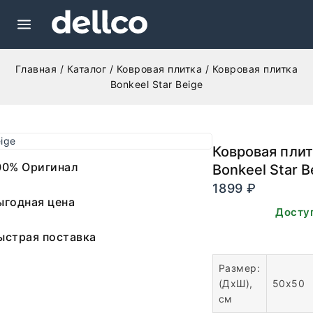
Главная
/
Каталог
/
Ковровая плитка
/
Ковровая плитка
Bonkeel Star Beige
Ковровая плит
00% Оригинал
Bonkeel Star B
1899
₽
ыгодная цена
В наличии. Досту
заказа.
ыстрая поставка
Размер:
(ДхШ),
50х50
см