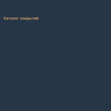
FAQ
Политика конфиденциальности
Каталог покрытий
Ковровая плитка
Коммерческий рулонный ковролин
Виниловый ламинат
ПВХ плитка
Каучуковые покрытия в плитке
Каучуковые покрытия в рулонах
Контрактные обои
Коммерческий гетерогенный линолеум
Коммерческий гомогенный линолеум
Спортивный линолеум
Электростатические покрытия
CDF плиты