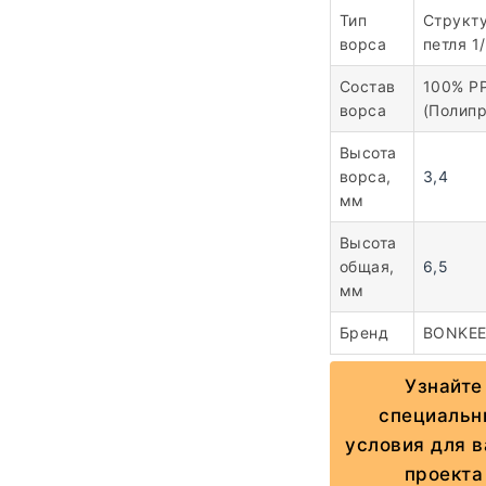
Тип
Структ
ворса
петля 1
Состав
100% P
ворса
(Полипр
Высота
ворса,
3,4
мм
Высота
общая,
6,5
мм
Бренд
BONKEE
Узнайте
специальн
условия для 
проекта