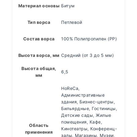
Материал основы
Битум
Тип ворса
Петлевой
Состав ворса
100% Полипропилен (PP)
Высота ворса, мм
Средний (от 3 до 5 мм)
Высота общая,
6,5
мм
HoReCa
,
Административные
здания
,
Бизнес-центры
,
Бильярдные
,
Гостиницы
,
Детские сады
,
Жилые
помещения
,
Кафе
,
Область
Кинотеатры
,
Конференц-
применения
залы
,
Магазины
,
Музеи
,