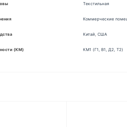
новы
Текстильная
нения
Коммерческие поме
дства
Китай
,
США
ности (КМ)
КМ1 (Г1, В1, Д2, Т2)