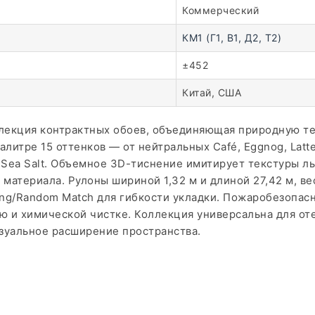
Коммерческий
КМ1 (Г1, В1, Д2, Т2)
±452
Китай, США
оллекция контрактных обоев, объединяющая природную т
литре 15 оттенков — от нейтральных Café, Eggnog, Latte
Sea Salt. Объемное 3D-тиснение имитирует текстуры льн
материала. Рулоны шириной 1,32 м и длиной 27,42 м, вес
g/Random Match для гибкости укладки. Пожаробезопасно
ю и химической чистке. Коллекция универсальна для оте
изуальное расширение пространства.