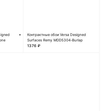
signed
Контрактные обои Versa Designed
one
Surfaces Remy MDD5304-Burlap
1376
₽