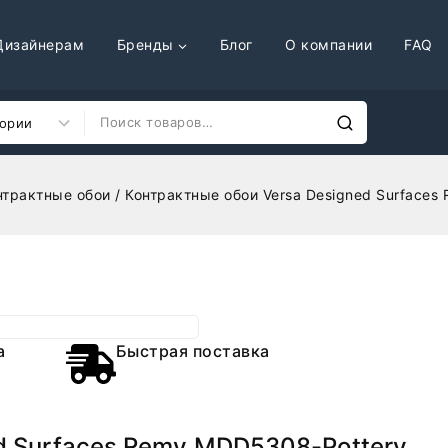
Дизайнерам
Бренды
Блог
О компании
FAQ
нтрактные обои
/
Контрактные обои Versa Designed Surfaces
а
Быстрая поставка
d Surfaces Remy MDD5308-Pottery