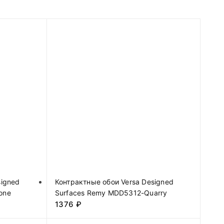
signed
Контрактные обои Versa Designed
one
Surfaces Remy MDD5312-Quarry
1376
₽