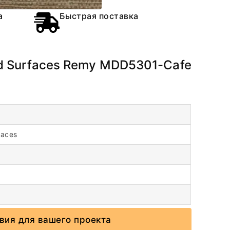
а
Быстрая поставка
d Surfaces Remy MDD5301-Cafe
faces
вия для вашего проекта