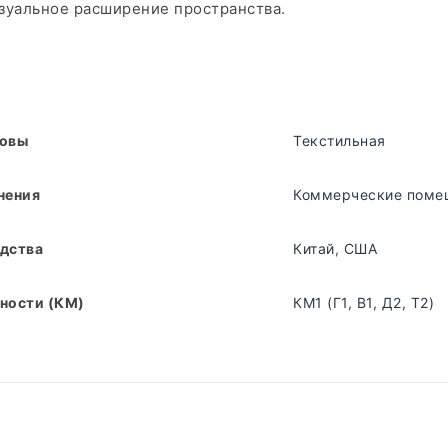
изуальное расширение пространства.
новы
Текстильная
нения
Коммерческие поме
дства
Китай
,
США
ности (КМ)
КМ1 (Г1, В1, Д2, Т2)