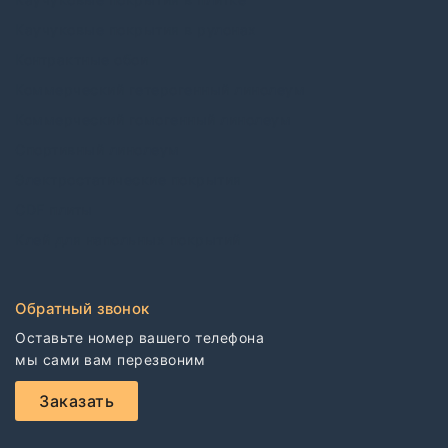
Каучуковые покрытия в рулонах
Контрактные обои
Коммерческий гетерогенный линолеум
Коммерческий гомогенный линолеум
Спортивный линолеум
Электростатические покрытия
CDF плиты
Клей для напольных покрытий
Обратный звонок
Оставьте номер вашего телефона

мы сами вам перезвоним
Заказать