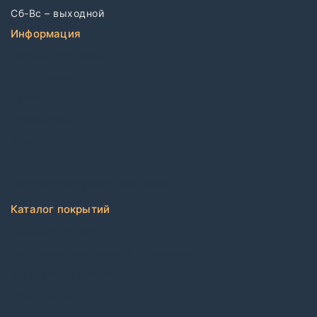
Сб-Вс – выходной
Информация
Связаться с нами
О компании
Бренды
Дизайнерам
Блог
FAQ
Политика конфиденциальности
Каталог покрытий
Ковровая плитка
Коммерческий рулонный ковролин
Виниловый ламинат
ПВХ плитка
Каучуковые покрытия в плитке