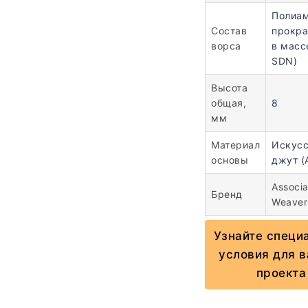
Полиа
Состав
прокр
ворса
в масс
SDN)
Высота
общая,
8
мм
Материал
Искус
основы
джут (
Associ
Бренд
Weaver
Узнайте специ
условия для 
проекта