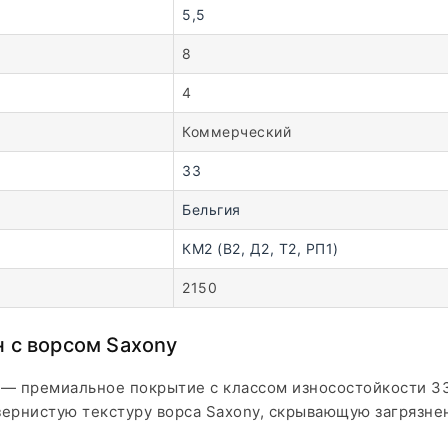
5,5
8
4
Коммерческий
33
Бельгия
КМ2 (В2, Д2, Т2, РП1)
2150
 с ворсом Saxony
 — премиальное покрытие с классом износостойкости 33
зернистую текстуру ворса Saxony, скрывающую загрязн