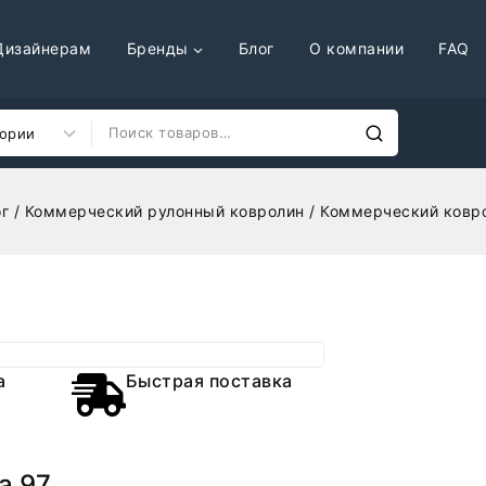
Дизайнерам
Бренды
Блог
О компании
FAQ
г
/
Коммерческий рулонный ковролин
/
Коммерческий ковро
а
Быстрая поставка
a 97