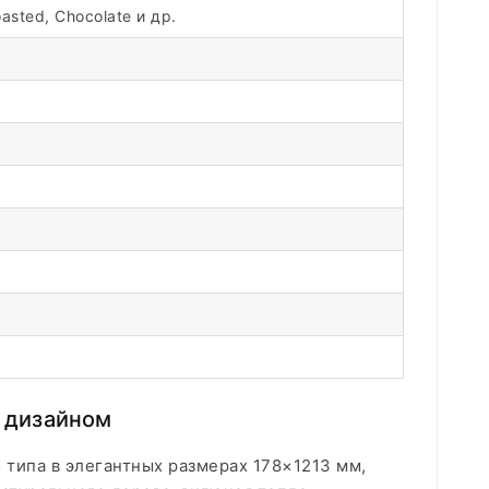
sted, Chocolate и др.
м дизайном
 типа в элегантных размерах 178×1213 мм,