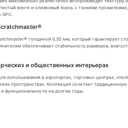
айн максимально реалистично воспроизводит текстуру н
тистый венге и оливковый ясень с тонкими прожилками,
о SPC.
Scratchmaster®
atchmaster® толщиной 0,55 мм, который гарантирует ст
нителем обеспечивает стабильность размеров, влагост
рческих и общественных интерьерах
для использования в аэропортах, торговых центрах, отел
ких пространствах. Коллекция сочетает традиционную 
 и функциональности на долгие годы.