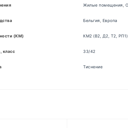
нения
Жилые помещения
,
дства
Бельгия
,
Европа
ности (КМ)
КМ2 (В2, Д2, Т2, РП1)
, класс
33/42
а
Тиснение