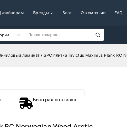
Дизайнерам
Бренды
Блог
О компании
FAQ
Виниловый ламинат
/
SPC плитка Invictus Maximus Plank RC N
а
Быстрая поставка
nk RC Norwegian Wood Arctic