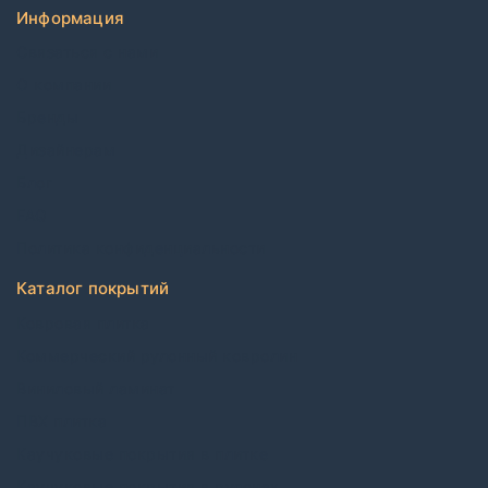
Информация
Связаться с нами
О компании
Бренды
Дизайнерам
Блог
FAQ
Политика конфиденциальности
Каталог покрытий
Ковровая плитка
Коммерческий рулонный ковролин
Виниловый ламинат
ПВХ плитка
Каучуковые покрытия в плитке
Каучуковые покрытия в рулонах