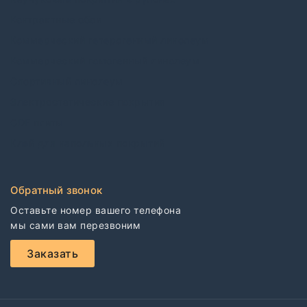
Контрактные обои
Коммерческий гетерогенный линолеум
Коммерческий гомогенный линолеум
Спортивный линолеум
Электростатические покрытия
CDF плиты
Клей для напольных покрытий
Обратный звонок
Оставьте номер вашего телефона

мы сами вам перезвоним
Заказать