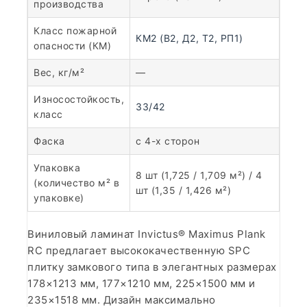
производства
Класс пожарной
КМ2 (В2, Д2, Т2, РП1)
опасности (КМ)
Вес, кг/м²
—
Износостойкость,
33/42
класс
Фаска
с 4-х сторон
Упаковка
8 шт (1,725 / 1,709 м²) / 4
(количество м² в
шт (1,35 / 1,426 м²)
упаковке)
Виниловый ламинат Invictus® Maximus Plank
RC предлагает высококачественную SPC
плитку замкового типа в элегантных размерах
178×1213 мм, 177×1210 мм, 225×1500 мм и
235×1518 мм. Дизайн максимально