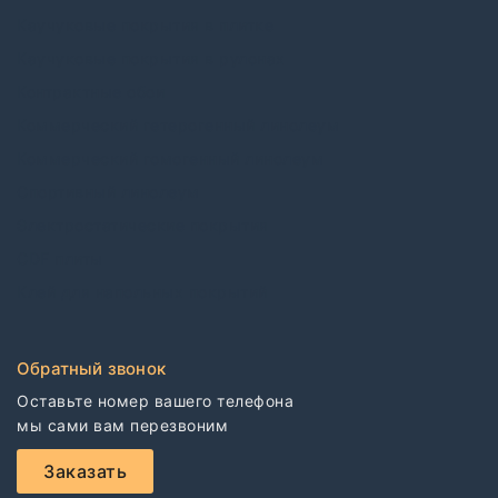
Каучуковые покрытия в плитке
Каучуковые покрытия в рулонах
Контрактные обои
Коммерческий гетерогенный линолеум
Коммерческий гомогенный линолеум
Спортивный линолеум
Электростатические покрытия
CDF плиты
Клей для напольных покрытий
Обратный звонок
Оставьте номер вашего телефона

мы сами вам перезвоним
Заказать