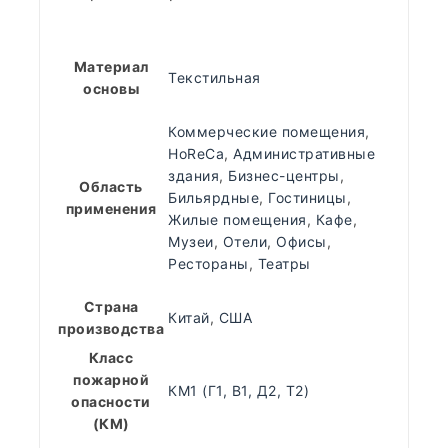
Материал
Текстильная
основы
Коммерческие помещения
,
HoReCa
,
Административные
здания
,
Бизнес-центры
,
Область
Бильярдные
,
Гостиницы
,
применения
Жилые помещения
,
Кафе
,
Музеи
,
Отели
,
Офисы
,
Рестораны
,
Театры
Страна
Китай
,
США
производства
Класс
пожарной
КМ1 (Г1, В1, Д2, Т2)
опасности
(КМ)