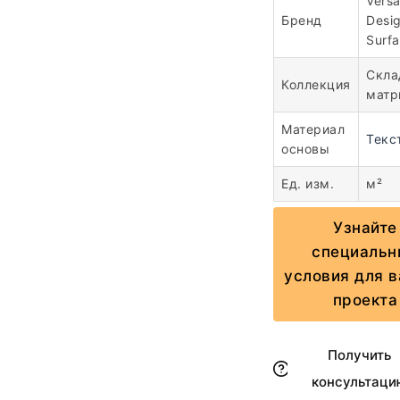
Vers
Бренд
Desi
Surf
Скла
Коллекция
матр
Материал
Текс
основы
Ед. изм.
м²
Узнайте
специальн
условия для 
проекта
Получить
консультаци