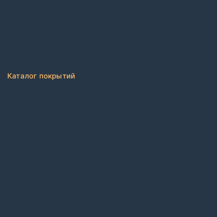
Дизайнерам
Блог
FAQ
Политика конфиденциальности
Каталог покрытий
Ковровая плитка
Коммерческий рулонный ковролин
Виниловый ламинат
ПВХ плитка
Каучуковые покрытия в плитке
Каучуковые покрытия в рулонах
Контрактные обои
Коммерческий гетерогенный линолеум
Коммерческий гомогенный линолеум