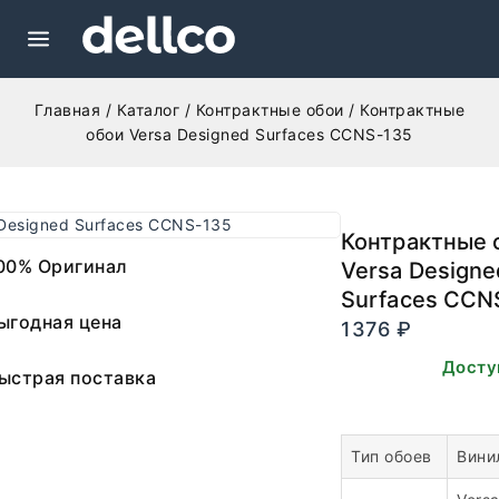
Главная
/
Каталог
/
Контрактные обои
/
Контрактные
обои Versa Designed Surfaces CCNS-135
Контрактные 
00% Оригинал
Versa Designe
Surfaces CCN
ыгодная цена
1376
₽
В наличии. Досту
ыстрая поставка
заказа.
Тип обоев
Вини