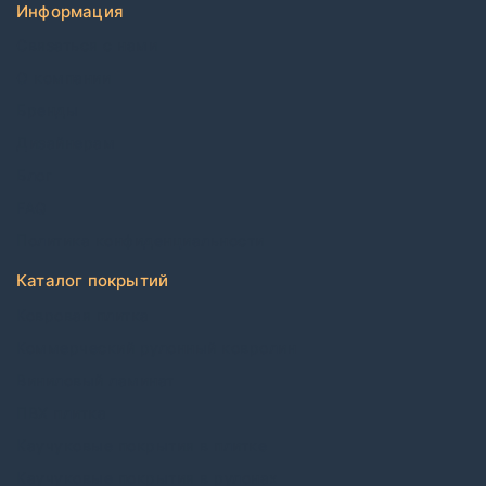
Информация
Связаться с нами
О компании
Бренды
Дизайнерам
Блог
FAQ
Политика конфиденциальности
Каталог покрытий
Ковровая плитка
Коммерческий рулонный ковролин
Виниловый ламинат
ПВХ плитка
Каучуковые покрытия в плитке
Каучуковые покрытия в рулонах