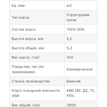
Ед. изм.
м2
Структурная
Тип ворса
петля
Состав ворса
100% SDN
Высота ворса, мм
2,2
Высота общая, мм
5,2
Вес ворса, г/м2
350
Покрытие, тип (по
Коммерческое
применению)
Страна производства
Бельгия
Класс пожарной опасности
КМ2 (В2, Д2, Т2,
(КМ)
РП1)
Вес общий, г/м2
3606