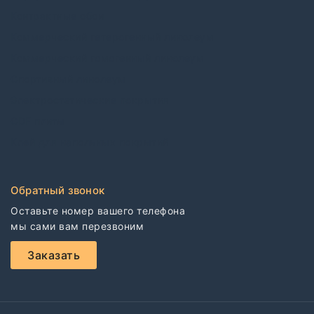
Контрактные обои
Коммерческий гетерогенный линолеум
Коммерческий гомогенный линолеум
Спортивный линолеум
Электростатические покрытия
CDF плиты
Клей для напольных покрытий
Обратный звонок
Оставьте номер вашего телефона

мы сами вам перезвоним
Заказать