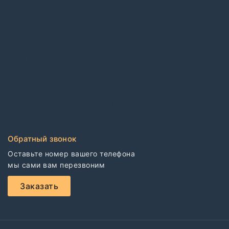
Контрактные обои
Коммерческий гетерогенный линолеум
Коммерческий гомогенный линолеум
Спортивный линолеум
Электростатические покрытия
CDF плиты
Клей для напольных покрытий
Обратный звонок
Оставьте номер вашего телефона

мы сами вам перезвоним
Заказать