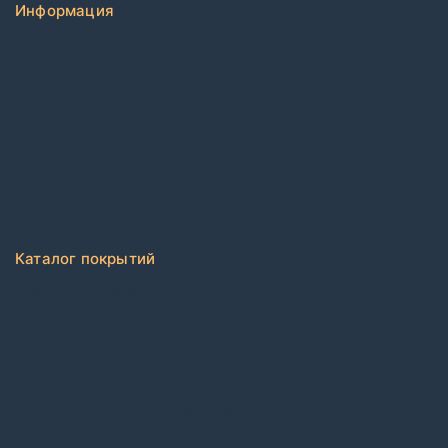
Информация
Связаться с нами
О компании
Бренды
Дизайнерам
Блог
FAQ
Политика конфиденциальности
Каталог покрытий
Ковровая плитка
Коммерческий рулонный ковролин
Виниловый ламинат
ПВХ плитка
Каучуковые покрытия в плитке
Каучуковые покрытия в рулонах