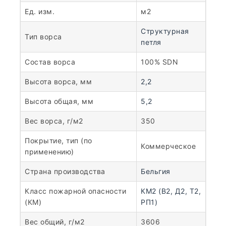
Ед. изм.
м2
Структурная
Тип ворса
петля
Состав ворса
100% SDN
Высота ворса, мм
2,2
Высота общая, мм
5,2
Вес ворса, г/м2
350
Покрытие, тип (по
Коммерческое
применению)
Страна производства
Бельгия
Класс пожарной опасности
КМ2 (В2, Д2, Т2,
(КМ)
РП1)
Вес общий, г/м2
3606