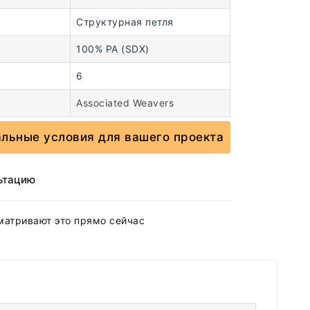
Структурная петля
100% PA (SDX)
6
Associated Weavers
альные условия для вашего проекта
ьтацию
матривают это прямо сейчас