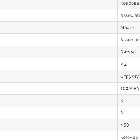
Коврова
Associat
Macro
Associat
Битум
м2
Структу
100% PA
3
6
450
Коммер