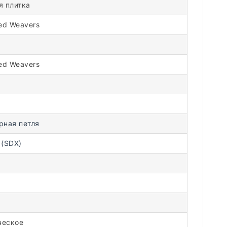
я плитка
ed Weavers
ed Weavers
рная петля
 (SDX)
ческое