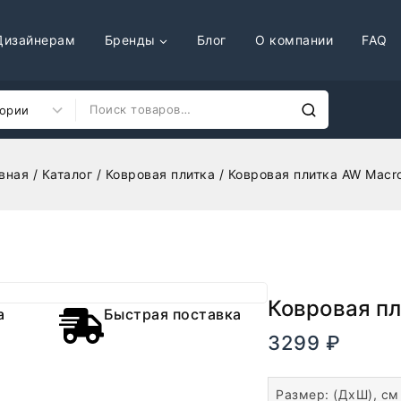
Дизайнерам
Бренды
Блог
О компании
FAQ
вная
/
Каталог
/
Ковровая плитка
/
Ковровая плитка AW Macr
Ковровая пл
а
Быстрая поставка
3299
₽
В налич
Размер: (ДхШ), см