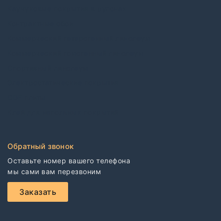
Каучуковые покрытия в рулонах
Контрактные обои
Коммерческий гетерогенный линолеум
Коммерческий гомогенный линолеум
Спортивный линолеум
Электростатические покрытия
CDF плиты
Клей для напольных покрытий
Обратный звонок
Оставьте номер вашего телефона

мы сами вам перезвоним
Заказать