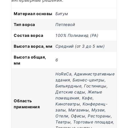
интерьерные решения.
Материал основы
Битум
Тип ворса
Петлевой
Состав ворса
100% Полиамид (PA)
Высота ворса, мм
Средний (от 3 до 5 мм)
Высота общая,
6
мм
HoReCa
,
Административные
здания
,
Бизнес-центры
,
Бильярдные
,
Гостиницы
,
Детские сады
,
Жилые
помещения
,
Кафе
,
Область
Кинотеатры
,
Конференц-
применения
залы
,
Магазины
,
Музеи
,
Отели
,
Офисы
,
Рестораны
,
Театры
,
Торговые площади
,
Торговые центры
,