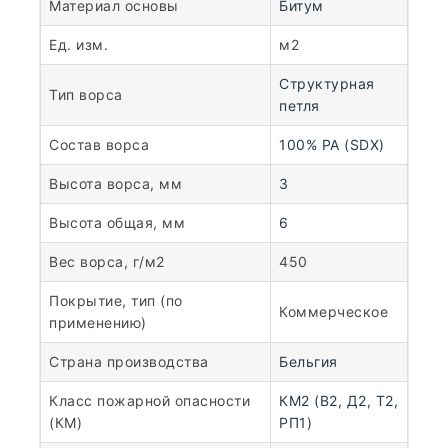
Материал основы
Битум
Ед. изм.
м2
Структурная
Тип ворса
петля
Состав ворса
100% PA (SDX)
Высота ворса, мм
3
Высота общая, мм
6
Вес ворса, г/м2
450
Покрытие, тип (по
Коммерческое
применению)
Страна производства
Бельгия
Класс пожарной опасности
КМ2 (В2, Д2, Т2,
(КМ)
РП1)