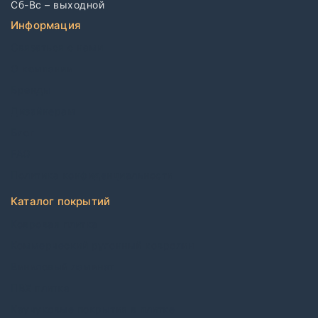
Сб-Вс – выходной
Информация
Связаться с нами
О компании
Бренды
Дизайнерам
Блог
FAQ
Политика конфиденциальности
Каталог покрытий
Ковровая плитка
Коммерческий рулонный ковролин
Виниловый ламинат
ПВХ плитка
Каучуковые покрытия в плитке