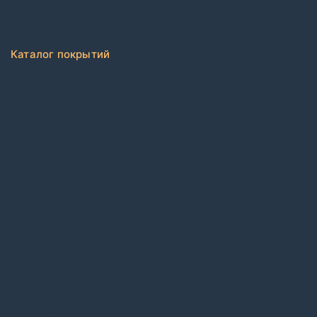
FAQ
Политика конфиденциальности
Каталог покрытий
Ковровая плитка
Коммерческий рулонный ковролин
Виниловый ламинат
ПВХ плитка
Каучуковые покрытия в плитке
Каучуковые покрытия в рулонах
Контрактные обои
Коммерческий гетерогенный линолеум
Коммерческий гомогенный линолеум
Спортивный линолеум
Электростатические покрытия
CDF плиты