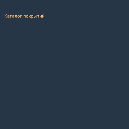
Политика конфиденциальности
Каталог покрытий
Ковровая плитка
Коммерческий рулонный ковролин
Виниловый ламинат
ПВХ плитка
Каучуковые покрытия в плитке
Каучуковые покрытия в рулонах
Контрактные обои
Коммерческий гетерогенный линолеум
Коммерческий гомогенный линолеум
Спортивный линолеум
Электростатические покрытия
CDF плиты
Клей для напольных покрытий