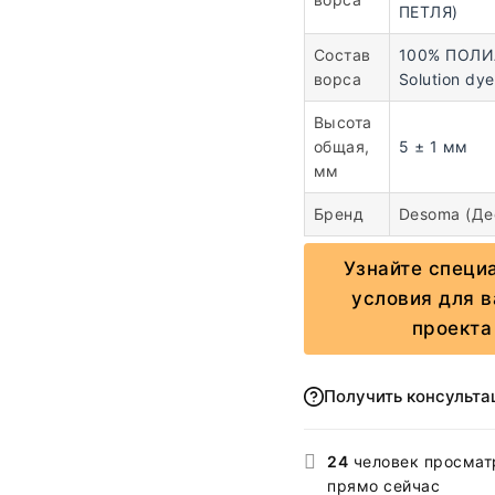
ПЕТЛЯ)
Состав
100% ПОЛ
ворса
Solution dy
Высота
общая,
5 ± 1 мм
мм
Бренд
Desoma (Де
Узнайте специ
условия для 
проекта
Получить консульт
24
человек просмат
прямо сейчас