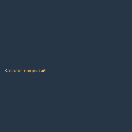
Связаться с нами
О компании
Бренды
Дизайнерам
Блог
FAQ
Политика конфиденциальности
Каталог покрытий
Ковровая плитка
Коммерческий рулонный ковролин
Виниловый ламинат
ПВХ плитка
Каучуковые покрытия в плитке
Каучуковые покрытия в рулонах