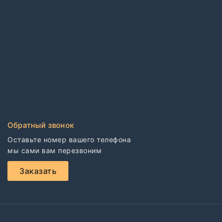
Контрактные обои
Коммерческий гетерогенный линолеум
Коммерческий гомогенный линолеум
Спортивный линолеум
Электростатические покрытия
CDF плиты
Клей для напольных покрытий
Обратный звонок
Оставьте номер вашего телефона

мы сами вам перезвоним
Заказать