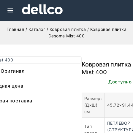
Главная
/
Каталог
/
Ковровая плитка
/
Ковровая плитка
Desoma Mist 400
Ковровая плитка
 Оригинал
Mist 400
В наличии. Доступно 
дная цена
Размер:
рая поставка
(ДхШ),
45.72×91.4
см
ПЕТЛЕВОЙ
Тип
(СТРУКТУР
ворса