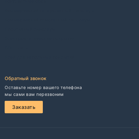
Контрактные обои
Коммерческий гетерогенный линолеум
Коммерческий гомогенный линолеум
Спортивный линолеум
Электростатические покрытия
CDF плиты
Клей для напольных покрытий
Обратный звонок
Оставьте номер вашего телефона

мы сами вам перезвоним
Заказать