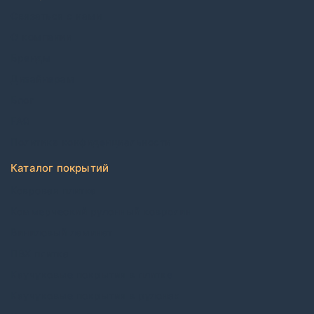
Связаться с нами
О компании
Бренды
Дизайнерам
Блог
FAQ
Политика конфиденциальности
Каталог покрытий
Ковровая плитка
Коммерческий рулонный ковролин
Виниловый ламинат
ПВХ плитка
Каучуковые покрытия в плитке
Каучуковые покрытия в рулонах