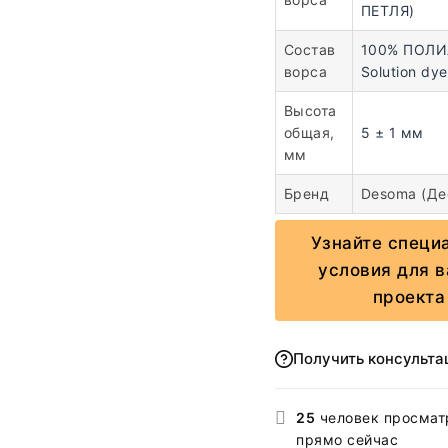
ПЕТЛЯ)
Состав
100% ПОЛ
ворса
Solution dy
Высота
общая,
5 ± 1 мм
мм
Бренд
Desoma (Де
Узнайте специ
условия для 
проекта
Получить консульт
25
человек просмат
прямо сейчас