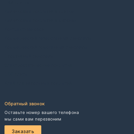
ПВХ плитка
Каучуковые покрытия в плитке
Каучуковые покрытия в рулонах
Контрактные обои
Коммерческий гетерогенный линолеум
Коммерческий гомогенный линолеум
Спортивный линолеум
Электростатические покрытия
CDF плиты
Клей для напольных покрытий
Обратный звонок
Оставьте номер вашего телефона

мы сами вам перезвоним
Заказать