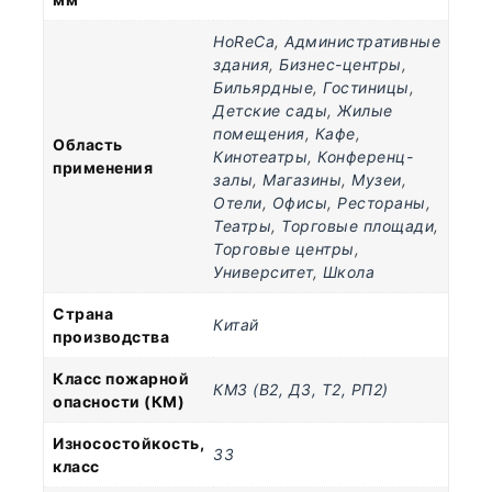
HoReCa
,
Административные
здания
,
Бизнес-центры
,
Бильярдные
,
Гостиницы
,
Детские сады
,
Жилые
помещения
,
Кафе
,
Область
Кинотеатры
,
Конференц-
применения
залы
,
Магазины
,
Музеи
,
Отели
,
Офисы
,
Рестораны
,
Театры
,
Торговые площади
,
Торговые центры
,
Университет
,
Школа
Страна
Китай
производства
Класс пожарной
КМ3 (В2, Д3, Т2, РП2)
опасности (КМ)
Износостойкость,
33
класс