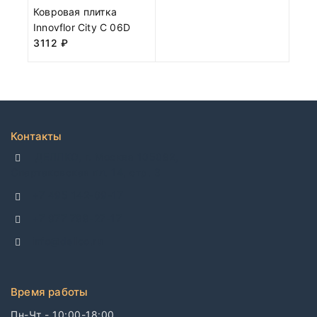
Ковровая плитка
Innovflor City C 06D
3112
₽
Контакты
ДЕЛЛКО, г. Москва 105082,
Спартаковская пл. 14, стр. 3
+7 495 142-69-17
+7 977 799-27-17
info@dellco.ru
Время работы
Пн-Чт - 10:00-18:00