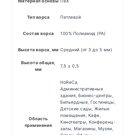
Материал основы
ПВХ
Тип ворса
Петлевой
Состав ворса
100% Полиамид (PA)
Высота ворса, мм
Средний (от 3 до 5 мм)
Высота общая,
7,5 ± 0,5
мм
HoReCa
,
Административные
здания
,
Бизнес-центры
,
Бильярдные
,
Гостиницы
,
Детские сады
,
Жилые
помещения
,
Кафе
,
Область
Кинотеатры
,
Конференц-
применения
залы
,
Магазины
,
Музеи
,