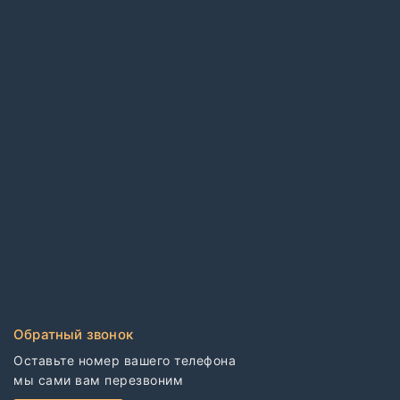
Виниловый ламинат
ПВХ плитка
Каучуковые покрытия в плитке
Каучуковые покрытия в рулонах
Контрактные обои
Коммерческий гетерогенный линолеум
Коммерческий гомогенный линолеум
Спортивный линолеум
Электростатические покрытия
CDF плиты
Клей для напольных покрытий
Обратный звонок
Оставьте номер вашего телефона

мы сами вам перезвоним