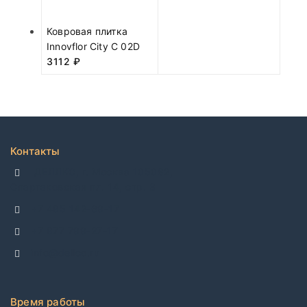
Ковровая плитка
Innovflor City C 02D
3112
₽
Контакты
ДЕЛЛКО, г. Москва 105082,
Спартаковская пл. 14, стр. 3
+7 495 142-69-17
+7 977 799-27-17
info@dellco.ru
Время работы