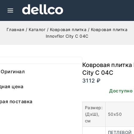
Главная
/
Каталог
/
Ковровая плитка
/
Ковровая плитка
Innovflor City C 04C
Ковровая плитка 
 Оригинал
City C 04C
3112
₽
дная цена
В наличии. Доступно 
рая поставка
Размер:
(ДхШ),
50х50
см
ПЕТЛЕВОЙ