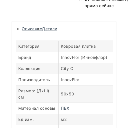
прямо сейчас
Описание
Детали
Категория
Ковровая плитка
Бренд
InnovFlor (Инновфлор)
Коллекция
City C
Производитель
InnovFlor
Размер: (ДхШ),
50х50
см
Материал основы
ПВХ
Ед.изм.
м2