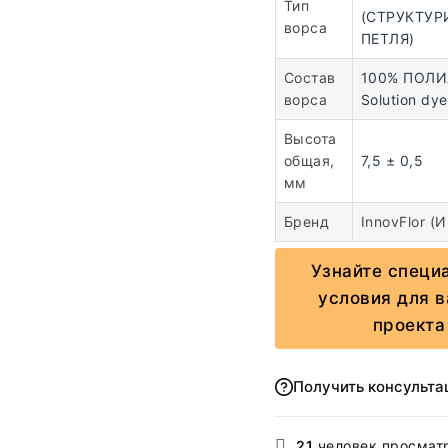
Тип
(СТРУКТУР
ворса
ПЕТЛЯ)
Состав
100% ПОЛ
ворса
Solution dy
Высота
общая,
7,5 ± 0,5
мм
Бренд
InnovFlor (
Узнайте специ
условия для 
проекта
Получить консульт
21
человек просмат