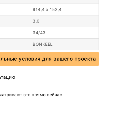
м
914,4 x 152,4
3,0
34/43
BONKEEL
альные условия для вашего проекта
ьтацию
матривают это прямо сейчас