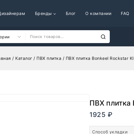
Дизайнерам
Бренды
Блог
О компании
FAQ
авная
/
Каталог
/
ПВХ плитка
/
ПВХ плитка Bonkeel Rockstar K
ПВХ плитка 
1925
₽
В наличи
Способ укладки