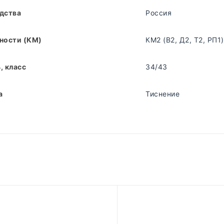
дства
Россия
ности (КМ)
КМ2 (В2, Д2, Т2, РП1)
, класс
34/43
а
Тиснение