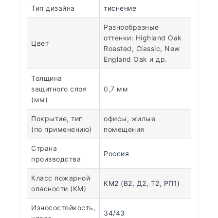
Тип дизайна
тиснение
Разнообразные
оттенки: Highland Oak
Цвет
Roasted, Classic, New
England Oak и др.
Толщина
защитного слоя
0,7 мм
(мм)
Покрытие, тип
офисы, жилые
(по применению)
помещения
Страна
Россия
производства
Класс пожарной
КМ2 (В2, Д2, Т2, РП1)
опасности (КМ)
Износостойкость,
34/43