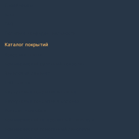
Дизайнерам
Блог
FAQ
Политика конфиденциальности
Каталог покрытий
Ковровая плитка
Коммерческий рулонный ковролин
Виниловый ламинат
ПВХ плитка
Каучуковые покрытия в плитке
Каучуковые покрытия в рулонах
Контрактные обои
Коммерческий гетерогенный линолеум
Коммерческий гомогенный линолеум
Спортивный линолеум