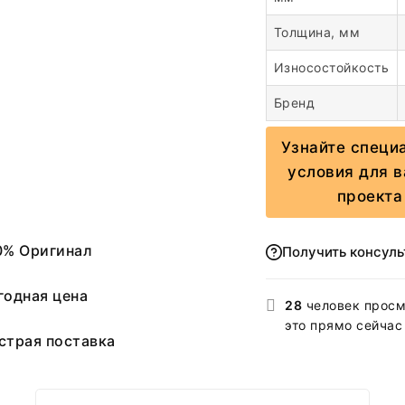
Толщина, мм
Износостойкость
Бренд
Узнайте специ
условия для 
проекта
0% Оригинал
Получить консул
годная цена
28
человек просм
это прямо сейчас
страя поставка