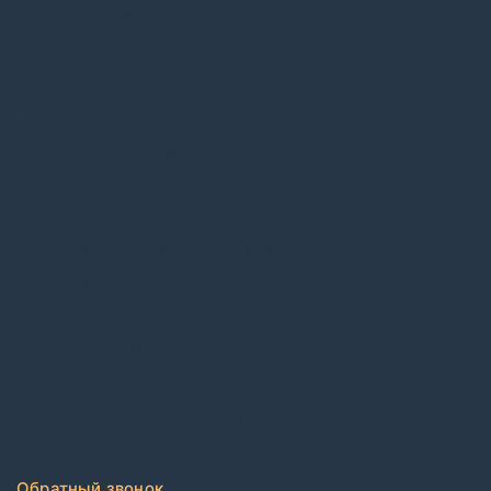
Ковровая плитка
Коммерческий рулонный ковролин
Виниловый ламинат
ПВХ плитка
Каучуковые покрытия в плитке
Каучуковые покрытия в рулонах
Контрактные обои
Коммерческий гетерогенный линолеум
Коммерческий гомогенный линолеум
Спортивный линолеум
Электростатические покрытия
CDF плиты
Клей для напольных покрытий
Обратный звонок