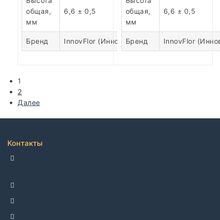
Высота
Высота
общая,
6,6 ± 0,5
общая,
6,6 ± 0,5
мм
мм
Бренд
InnovFlor (Инновфлор)
Бренд
InnovFlor (Инн
1
2
Далее
Контакты
ДЕЛЛКО, г. Москва 105082,
Спартаковская пл. 14, стр. 3
+7 495 142-69-17
+7 977 799-27-17
info@dellco.ru