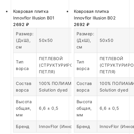
Ковровая плитка
Ковровая плитка
Innovflor Illusion B01
Innovflor Illusion B02
2692
₽
2692
₽
Размер:
Размер:
(ДхШ),
50х50
(ДхШ),
50х50
см
см
ПЕТЛЕВОЙ
ПЕТЛЕВОЙ
Тип
Тип
(СТРУКТУРИРОВАННАЯ
(СТРУКТУРИР
ворса
ворса
ПЕТЛЯ)
ПЕТЛЯ)
Состав
100% ПОЛИАМИД
Состав
100% ПОЛИАМ
ворса
Solution dyed
ворса
Solution dyed
Высота
Высота
общая,
6,6 ± 0,5
общая,
6,6 ± 0,5
мм
мм
Бренд
InnovFlor (Инновфлор)
Бренд
InnovFlor (Инн