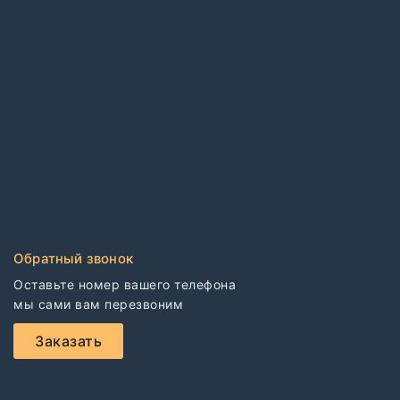
Каучуковые покрытия в рулонах
Контрактные обои
Коммерческий гетерогенный линолеум
Коммерческий гомогенный линолеум
Спортивный линолеум
Электростатические покрытия
CDF плиты
Клей для напольных покрытий
Обратный звонок
Оставьте номер вашего телефона

мы сами вам перезвоним
Заказать