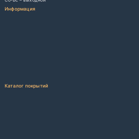
Информация
Связаться с нами
О компании
Бренды
Дизайнерам
Блог
FAQ
Политика конфиденциальности
Каталог покрытий
Ковровая плитка
Коммерческий рулонный ковролин
Виниловый ламинат
ПВХ плитка
Каучуковые покрытия в плитке