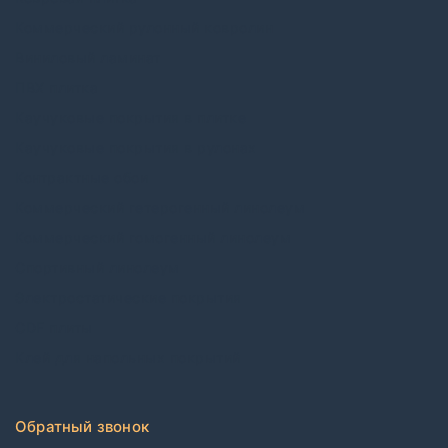
Коммерческий рулонный ковролин
Виниловый ламинат
ПВХ плитка
Каучуковые покрытия в плитке
Каучуковые покрытия в рулонах
Контрактные обои
Коммерческий гетерогенный линолеум
Коммерческий гомогенный линолеум
Спортивный линолеум
Электростатические покрытия
CDF плиты
Клей для напольных покрытий
Обратный звонок