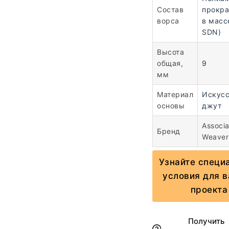
Состав
прокр
ворса
в масс
SDN)
Высота
общая,
9
мм
Материал
Искус
основы
джут
Associ
Бренд
Weaver
Узнайте специ
условия для 
проекта
Получить