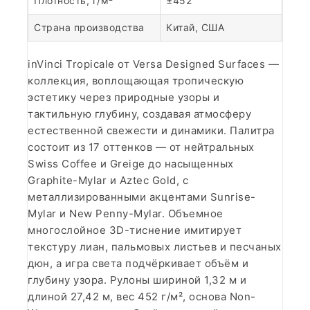
Плотность, г/м²
±452
Страна производства
Китай, США
inVinci Tropicale от Versa Designed Surfaces —
коллекция, воплощающая тропическую
эстетику через природные узоры и
тактильную глубину, создавая атмосферу
естественной свежести и динамики. Палитра
состоит из 17 оттенков — от нейтральных
Swiss Coffee и Greige до насыщенных
Graphite-Mylar и Aztec Gold, с
металлизированными акцентами Sunrise-
Mylar и New Penny-Mylar. Объемное
многослойное 3D-тиснение имитирует
текстуру лиан, пальмовых листьев и песчаных
дюн, а игра света подчёркивает объём и
глубину узора. Рулоны шириной 1,32 м и
длиной 27,42 м, вес 452 г/м², основа Non-