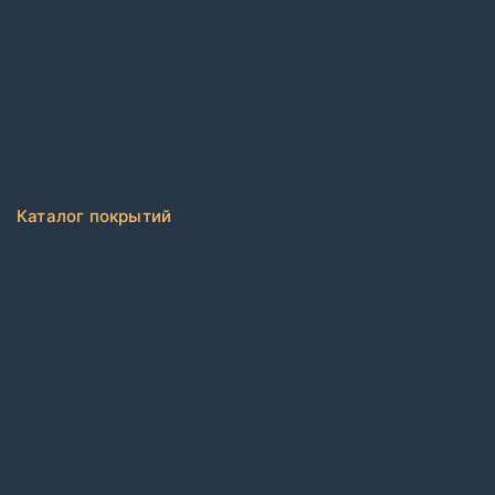
О компании
Бренды
Дизайнерам
Блог
FAQ
Политика конфиденциальности
Каталог покрытий
Ковровая плитка
Коммерческий рулонный ковролин
Виниловый ламинат
ПВХ плитка
Каучуковые покрытия в плитке
Каучуковые покрытия в рулонах
Контрактные обои
Коммерческий гетерогенный линолеум