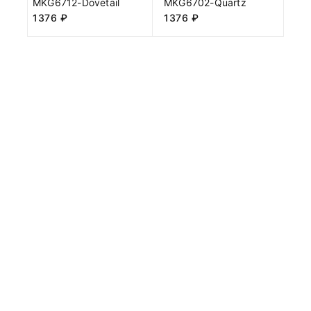
MKG6712-Dovetail
MKG6702-Quartz
1376
₽
1376
₽