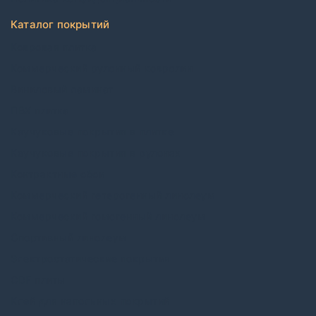
Каталог покрытий
Ковровая плитка
Коммерческий рулонный ковролин
Виниловый ламинат
ПВХ плитка
Каучуковые покрытия в плитке
Каучуковые покрытия в рулонах
Контрактные обои
Коммерческий гетерогенный линолеум
Коммерческий гомогенный линолеум
Спортивный линолеум
Электростатические покрытия
CDF плиты
Клей для напольных покрытий