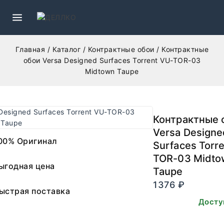
Главная
/
Каталог
/
Контрактные обои
/
Контрактные
обои Versa Designed Surfaces Torrent VU-TOR-03
Midtown Taupe
Контрактные 
Versa Designe
00% Оригинал
Surfaces Torr
TOR-03 Midto
ыгодная цена
Taupe
1376
₽
ыстрая поставка
В наличии. Досту
заказа.