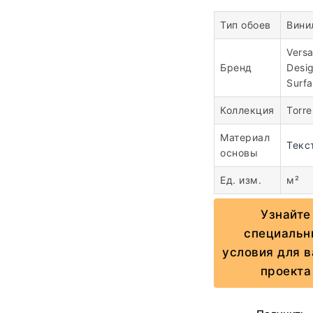
Тип обоев
Вини
Vers
Бренд
Desi
Surf
Коллекция
Torre
Материал
Текс
основы
Ед. изм.
м²
Узнайте
специальн
условия для 
проекта