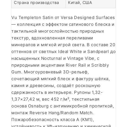
Страна производства
Китай, США
Vu Templeton Satin от Versa Designed Surfaces
— коллекция с эффектом сатинового блеска и
тактильной многослойностью природных
текстур, вдохновленная переливами
минералов и мягкой игрой света. В составе 20
оттенков от светлых Ideal White и Sandpearl до
насыщенных Nocturnal и Vintage Vibe, с
природными акцентами River Rail и Scribbly
Gum. Многоуровневый 3D-рельеф,
сочетающий мягкий блеск и фактуру шёлка,
камня и древесины, создаёт роскошную
сдержанность в интерьере. Рулоны 1,32-
1,37×27,42 м, вес 452 г/м², текстильная
основа Osnaburg с антимикробной пропиткой,
монтаж Reverse Hang/Random Match.
Пожаробезопасность класса А (КМ1),
устойчивость к УФ-излучению и химической