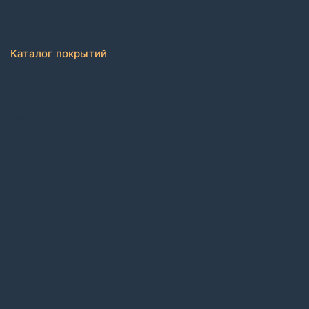
FAQ
Политика конфиденциальности
Каталог покрытий
Ковровая плитка
Коммерческий рулонный ковролин
Виниловый ламинат
ПВХ плитка
Каучуковые покрытия в плитке
Каучуковые покрытия в рулонах
Контрактные обои
Коммерческий гетерогенный линолеум
Коммерческий гомогенный линолеум
Спортивный линолеум
Электростатические покрытия
CDF плиты