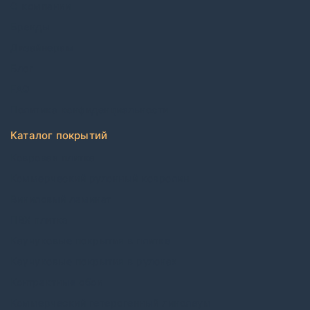
О компании
Бренды
Дизайнерам
Блог
FAQ
Политика конфиденциальности
Каталог покрытий
Ковровая плитка
Коммерческий рулонный ковролин
Виниловый ламинат
ПВХ плитка
Каучуковые покрытия в плитке
Каучуковые покрытия в рулонах
Контрактные обои
Коммерческий гетерогенный линолеум