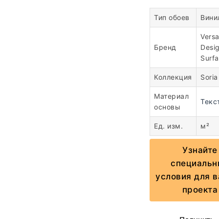
Тип обоев
Вини
Vers
Бренд
Desi
Surf
Коллекция
Soria
Материал
Текс
основы
Ед. изм.
м²
Узнайте
специальн
условия для 
проекта