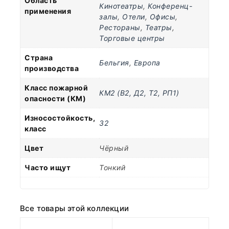
Область
Кинотеатры
,
Конференц-
применения
залы
,
Отели
,
Офисы
,
Рестораны
,
Театры
,
Торговые центры
Страна
Бельгия
,
Европа
производства
Класс пожарной
КМ2 (В2, Д2, Т2, РП1)
опасности (КМ)
Износостойкость,
32
класс
Цвет
Чёрный
Часто ищут
Тонкий
Все товары этой коллекции