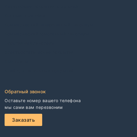
Каучуковые покрытия в рулонах
Контрактные обои
Коммерческий гетерогенный линолеум
Коммерческий гомогенный линолеум
Спортивный линолеум
Электростатические покрытия
CDF плиты
Клей для напольных покрытий
Обратный звонок
Оставьте номер вашего телефона

мы сами вам перезвоним
Заказать