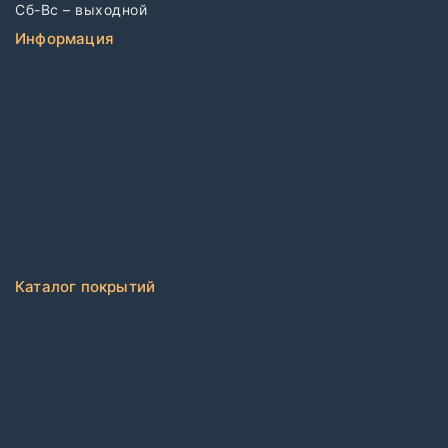
Сб-Вс – выходной
Информация
Связаться с нами
О компании
Бренды
Дизайнерам
Блог
FAQ
Политика конфиденциальности
Каталог покрытий
Ковровая плитка
Коммерческий рулонный ковролин
Виниловый ламинат
ПВХ плитка
Каучуковые покрытия в плитке