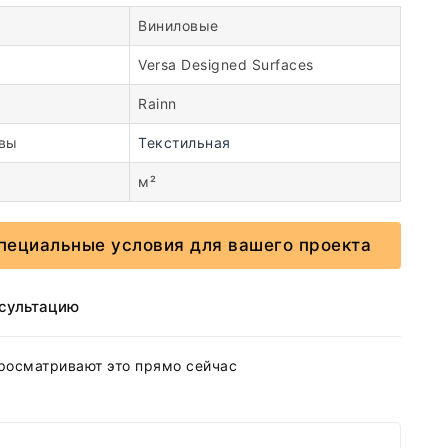
Виниловые
Versa Designed Surfaces
Rainn
овы
Текстильная
м²
пециальные условия для вашего проекта
нсультацию
росматривают это прямо сейчас