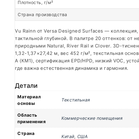
Плотность, г/м²
Страна производства
Vu Rainn от Versa Designed Surfaces — коллекци
тактильной глубиной. В палитре 20 оттенков: от не
природными Natural, River Rail и Clover. 3D-тис
1,32-1,37×27,42 м, вес 452 г/м², текстильная ос
А (КМ1), сертификация EPD/HPD, низкий VOC, усто
где важна естественная динамика и гармония.
Детали
Материал
Текстильная
основы
Область
Коммерческие помещения
применения
Страна
Китай
,
США