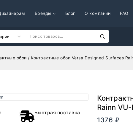
Дизайнерам
Бренды
Блог
О компании
FAQ
актные обои
/
Контрактные обои Versa Designed Surfaces Rai
Контрактн
Rainn VU-
а
Быстрая поставка
1376
₽
В нали