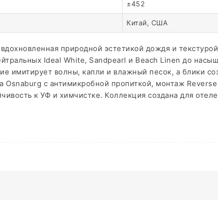
±452
Китай, США
я, вдохновленная природной эстетикой дождя и текстуро
йтральных Ideal White, Sandpearl и Beach Linen до насыщ
нение имитирует волны, капли и влажный песок, а блики 
нова Osnaburg с антимикробной пропиткой, монтаж Rever
йчивость к УФ и химчистке. Коллекция создана для отел