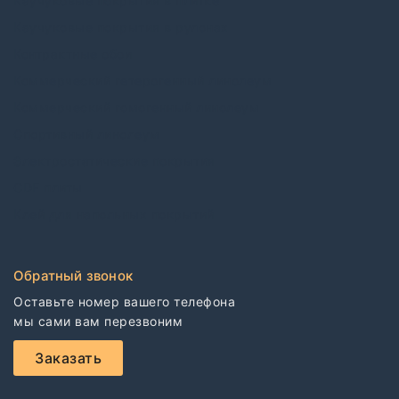
Каучуковые покрытия в плитке
Каучуковые покрытия в рулонах
Контрактные обои
Коммерческий гетерогенный линолеум
Коммерческий гомогенный линолеум
Спортивный линолеум
Электростатические покрытия
CDF плиты
Клей для напольных покрытий
Обратный звонок
Оставьте номер вашего телефона

мы сами вам перезвоним
Заказать