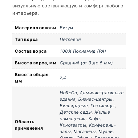
визуальную составляющую и комфорт любого
интерьера.
Материал основы
Битум
Тип ворса
Петлевой
Состав ворса
100% Полиамид (PA)
Высота ворса, мм
Средний (от 3 до 5 мм)
Высота общая,
7,4
мм
HoReCa
,
Административные
здания
,
Бизнес-центры
,
Бильярдные
,
Гостиницы
,
Детские сады
,
Жилые
помещения
,
Кафе
,
Область
Кинотеатры
,
Конференц-
применения
залы
,
Магазины
,
Музеи
,
Отели
,
Офисы
,
Рестораны
,