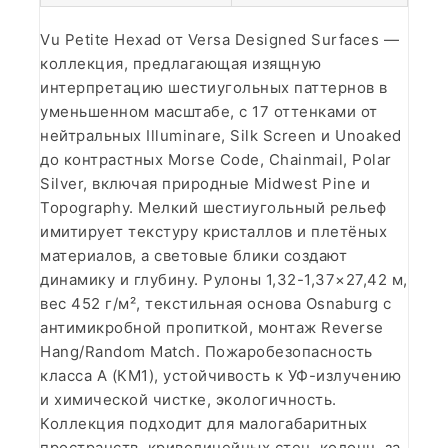
Vu Petite Hexad от Versa Designed Surfaces —
коллекция, предлагающая изящную
интерпретацию шестиугольных паттернов в
уменьшенном масштабе, с 17 оттенками от
нейтральных Illuminare, Silk Screen и Unoaked
до контрастных Morse Code, Chainmail, Polar
Silver, включая природные Midwest Pine и
Topography. Мелкий шестиугольный рельеф
имитирует текстуру кристаллов и плетёных
материалов, а световые блики создают
динамику и глубину. Рулоны 1,32-1,37×27,42 м,
вес 452 г/м², текстильная основа Osnaburg с
антимикробной пропиткой, монтаж Reverse
Hang/Random Match. Пожаробезопасность
класса А (КМ1), устойчивость к УФ-излучению
и химической чистке, экологичность.
Коллекция подходит для малогабаритных
пространств, криволинейных стен, колонн, за