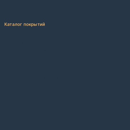
FAQ
Политика конфиденциальности
Каталог покрытий
Ковровая плитка
Коммерческий рулонный ковролин
Виниловый ламинат
ПВХ плитка
Каучуковые покрытия в плитке
Каучуковые покрытия в рулонах
Контрактные обои
Коммерческий гетерогенный линолеум
Коммерческий гомогенный линолеум
Спортивный линолеум
Электростатические покрытия
CDF плиты