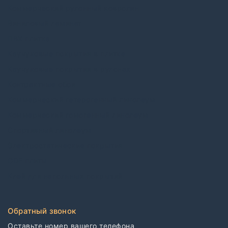
Коммерческий рулонный ковролин
Виниловый ламинат
ПВХ плитка
Каучуковые покрытия в плитке
Каучуковые покрытия в рулонах
Контрактные обои
Коммерческий гетерогенный линолеум
Коммерческий гомогенный линолеум
Спортивный линолеум
Электростатические покрытия
CDF плиты
Клей для напольных покрытий
Обратный звонок
Оставьте номер вашего телефона
