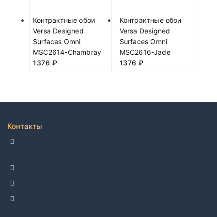
Контрактные обои
Контрактные обои
Versa Designed
Versa Designed
Surfaces Omni
Surfaces Omni
MSC2614-Chambray
MSC2616-Jade
1376
₽
1376
₽
Контакты
ДЕЛЛКО, г. Москва 105082,
Спартаковская пл. 14, стр. 3
+7 495 142-69-17
+7 977 799-27-17
info@dellco.ru