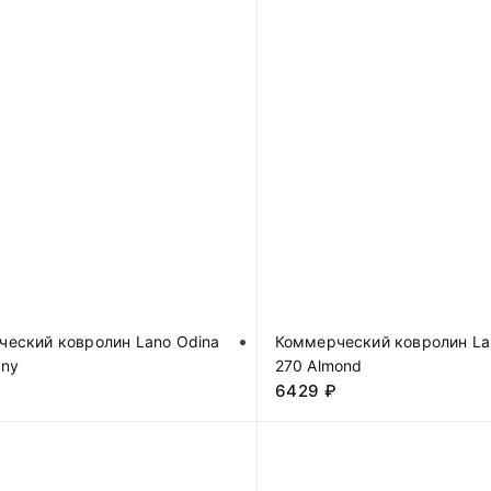
еский ковролин Lano Odina
Коммерческий ковролин La
ony
270 Almond
₽
6429
₽