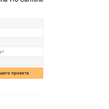
ут
шего проекта