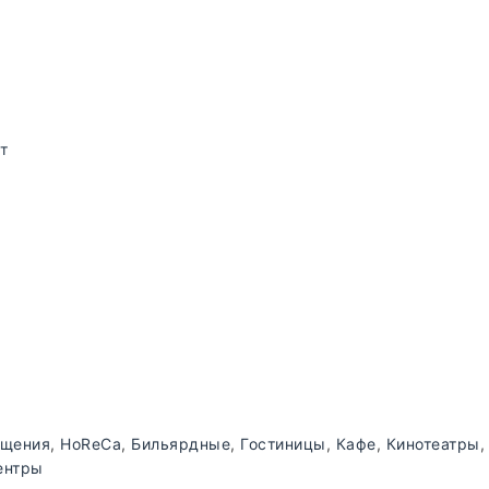
т
ещения
,
HoReCa
,
Бильярдные
,
Гостиницы
,
Кафе
,
Кинотеатры
ентры