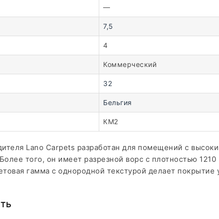
—
7,5
4
Коммерческий
32
Бельгия
КМ2
дителя Lano Carpets разработан для помещений с высок
олее того, он имеет разрезной ворс с плотностью 1210 
ветовая гамма с однородной текстурой делает покрытие
сть